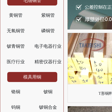
毛细铜管
黄铜管
紫铜管
无氧铜管
磷铜管
铍青铜管
电子电器行业
医疗行业
精密仪器行业
模具用铜
铬铜
铍铜
T形铜
钨铜
铍铜合金