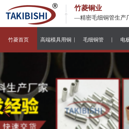
竹菱铜业
—精密毛细铜管生产
竹菱首页
高端模具用铜
毛细铜管
电