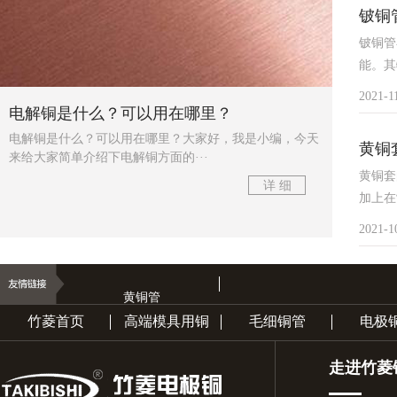
铍铜
铍铜管
能。其
2021-1
电解铜是什么？可以用在哪里？
电解铜是什么？可以用在哪里？大家好，我是小编，今天
黄铜
来给大家简单介绍下电解铜方面的···
黄铜套
详 细
加上在
2021-1
黄铜管
竹菱首页
高端模具用铜
毛细铜管
电极
走进竹菱