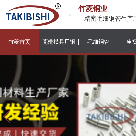
竹菱铜业
—精密毛细铜管生产
竹菱首页
高端模具用铜
毛细铜管
电