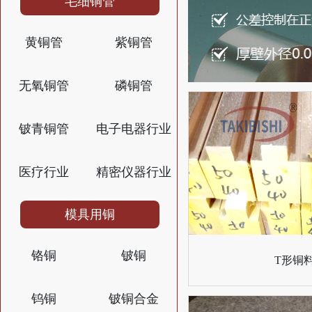
毛细铜管
黄铜管
紫铜管
无氧铜管
磷铜管
铍青铜管
电子电器行业
医疗行业
精密仪器行业
模具用铜
铬铜
铍铜
T形铜
钨铜
铍铜合金