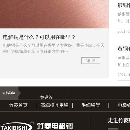
铍铜
铍铜管
能。其
2021-1
电解铜是什么？可以用在哪里？
电解铜是什么？可以用在哪里？大家好，我是小编，今天
黄铜
来给大家简单介绍下电解铜方面的···
黄铜套
详 细
加上在
2021-1
黄铜管
竹菱首页
高端模具用铜
毛细铜管
电极
走进竹菱