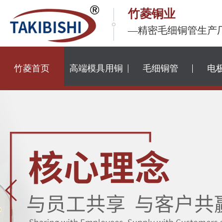
竹菱铜业
—精密毛细铜管生产
竹菱首页
高端模具用铜
毛细铜管
电