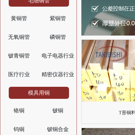
毛细铜管
黄铜管
紫铜管
无氧铜管
磷铜管
铍青铜管
电子电器行业
医疗行业
精密仪器行业
模具用铜
铬铜
铍铜
T形铜
钨铜
铍铜合金