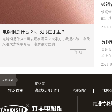
铍铜
铍铜管
能。其
2021-1
电解铜是什么？可以用在哪里？
电解铜是什么？可以用在哪里？大家好，我是小编，今天
黄铜
来给大家简单介绍下电解铜方面的···
黄铜套
详 细
加上在
2021-1
黄铜管
竹菱首页
高端模具用铜
毛细铜管
电极
走进竹菱