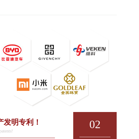
产发明专利！
02
patents!