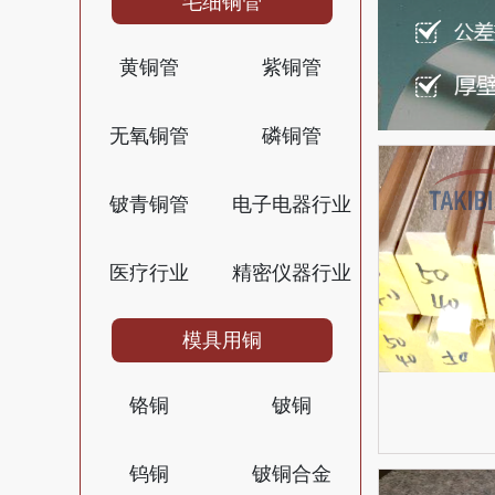
毛细铜管
黄铜管
紫铜管
无氧铜管
磷铜管
铍青铜管
电子电器行业
医疗行业
精密仪器行业
模具用铜
铬铜
铍铜
钨铜
铍铜合金