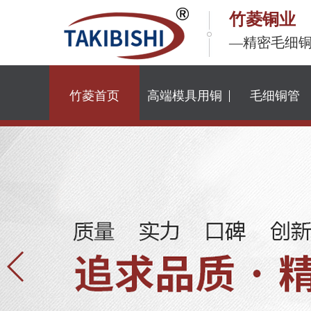
竹菱铜业
—精密毛细
竹菱首页
高端模具用铜
毛细铜管