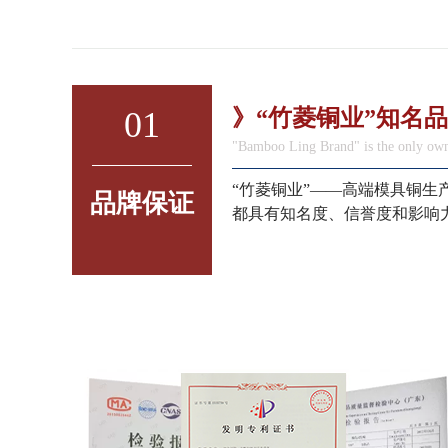
01
》“竹菱铜业”知名
"Bamboo Ling Brand" is the only own
“竹菱铜业”——高端模具铜
品牌保证
都具有知名度、信誉度和影响