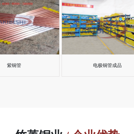
紫铜管
电极铜管成品