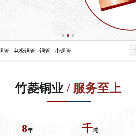
铜管
电极铜管
铜管
小铜管
竹菱铜业
/ 服务至上
8
千
年
吨