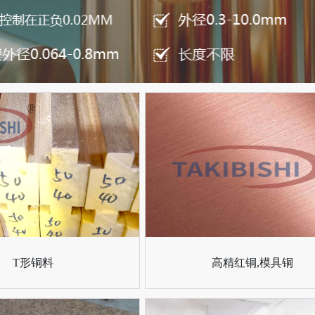
T形铜料
高精红铜,模具铜