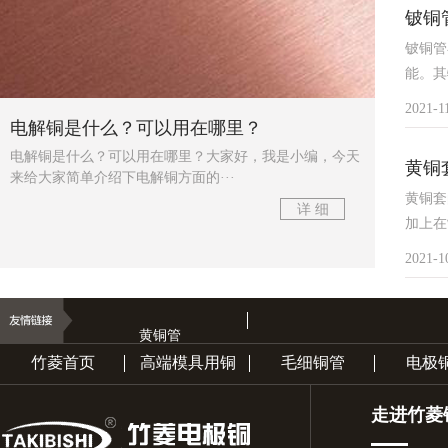
铍铜
铍铜管
能。其
2021-1
电解铜是什么？可以用在哪里？
电解铜是什么？可以用在哪里？大家好，我是小编，今天
黄铜
来给大家简单介绍下电解铜方面的···
黄铜套
详 细
加上在
2021-1
黄铜管
竹菱首页
高端模具用铜
毛细铜管
电极
走进竹菱