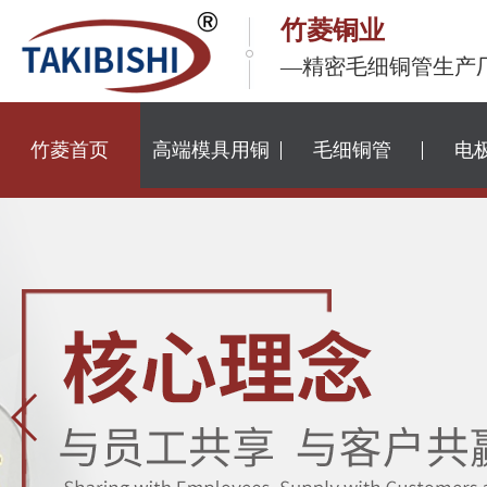
竹菱铜业
—精密毛细铜管生产
竹菱首页
高端模具用铜
毛细铜管
电