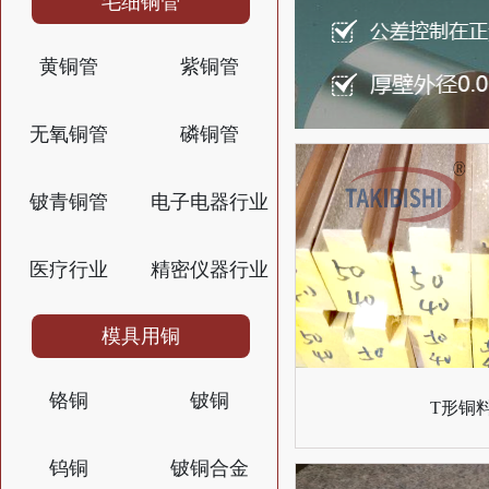
毛细铜管
黄铜管
紫铜管
无氧铜管
磷铜管
铍青铜管
电子电器行业
医疗行业
精密仪器行业
模具用铜
铬铜
铍铜
T形铜
钨铜
铍铜合金